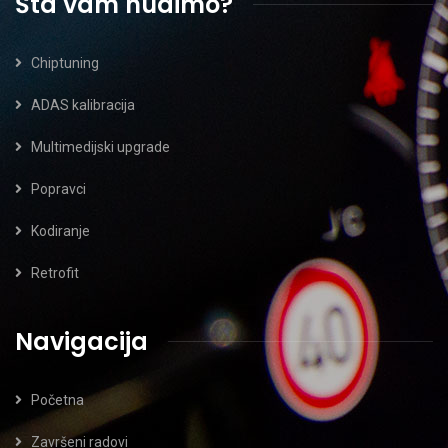
Šta vam nudimo?
Chiptuning
ADAS kalibracija
Multimedijski upgrade
Popravci
Kodiranje
Retrofit
Navigacija
Početna
Završeni radovi